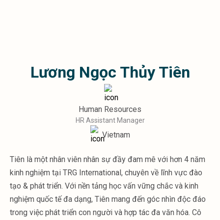
Microsoft 365
HubSpot
Infor Syteline
AWS EC2
AWS WorkSpaces
Lương Ngọc Thủy Tiên
MS Azure
Great People Inside
Thách thức
BI &amp; Analytics
Human Resources
Cloud Financial Solutions
HR Assistant Manager
Cloud Transformation (Cloud Services)
Vietnam
Enterprise Asset Management
Enterprise Performance Management
Tiên là một nhân viên nhân sự đầy đam mê với hơn 4 năm
Enterprise Resource Planning
kinh nghiệm tại TRG International, chuyên về lĩnh vực đào
Financial Management
Business Planning
tạo & phát triển. Với nền tảng học vấn vững chắc và kinh
Business Operations
nghiệm quốc tế đa dạng, Tiên mang đến góc nhìn độc đáo
Talent Management
trong việc phát triển con người và hợp tác đa văn hóa. Cô