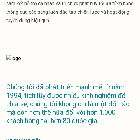
Sales &amp; Martech
cam kết hỗ trợ cá nhân và tổ chức phát huy tối đa tiềm năng
Ngành Sản Xuất
thông qua các sáng kiến đào tạo chiến lược và hoạt động
Dịch Vụ Tài Chính
tuyển dụng hiệu quả.
Ngành Khách Sạn
Ngành Sản Xuất
Ngành Bảo hiểm
Năng Lượng
Y Tế
Giáo dục
Bất Động Sản
Xây Dựng
Tài nguyên
Chúng tôi đã phát triển mạnh mẽ từ năm
Câu chuyện
1994, tích lũy được nhiều kinh nghiệm để
Sự kiện
chia sẻ, chúng tôi không chỉ là một đối tác
Về chúng tôi
mà còn hơn thế nữa đối với hơn 1.000
Sự nghiệp
khách hàng tại hơn 80 quốc gia.