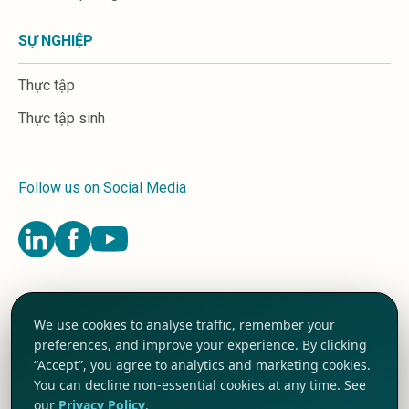
SỰ NGHIỆP
Thực tập
Thực tập sinh
Follow us on Social Media
Terms and Conditions
We use cookies to analyse traffic, remember your
Privacy Policy
preferences, and improve your experience. By clicking
Cookie Preferences
“Accept”, you agree to analytics and marketing cookies.
©
2026
TRG International
You can decline non-essential cookies at any time. See
our
Privacy Policy
.