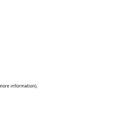
 more information)
.