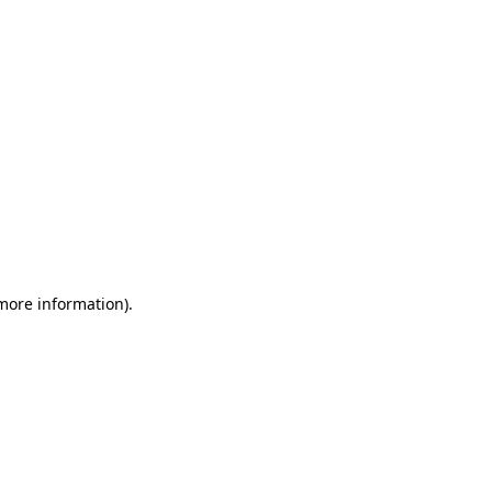
 more information)
.