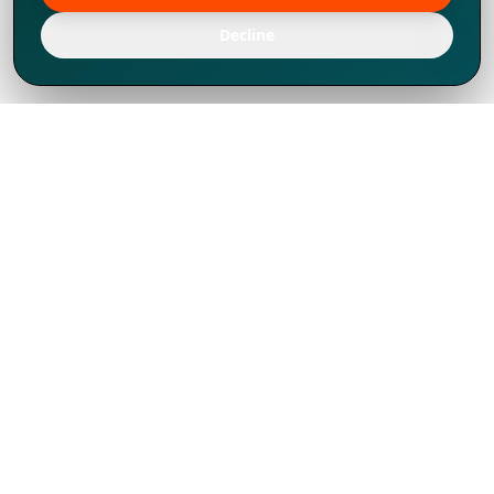
Decline
Chúng tôi đã phát triển mạnh mẽ từ năm
1994, tích lũy được nhiều kinh nghiệm để
chia sẻ, chúng tôi không chỉ là một đối tác
mà còn hơn thế nữa đối với hơn 1.000
khách hàng tại hơn 80 quốc gia.