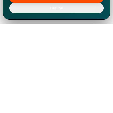
Decline
Chúng tôi đã phát triển mạnh mẽ từ năm
1994, tích lũy được nhiều kinh nghiệm để
chia sẻ, chúng tôi không chỉ là một đối tác
mà còn hơn thế nữa đối với hơn 1.000
khách hàng tại hơn 80 quốc gia.