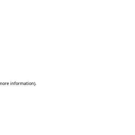
 more information)
.