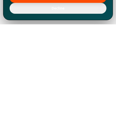
Decline
Chúng tôi đã phát triển mạnh mẽ từ năm
1994, tích lũy được nhiều kinh nghiệm để
chia sẻ, chúng tôi không chỉ là một đối tác
mà còn hơn thế nữa đối với hơn 1.000
khách hàng tại hơn 80 quốc gia.