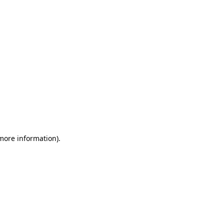
 more information)
.