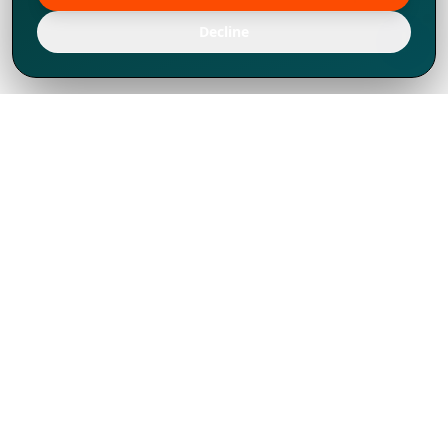
Decline
Chúng tôi đã phát triển mạnh mẽ từ năm
1994, tích lũy được nhiều kinh nghiệm để
chia sẻ, chúng tôi không chỉ là một đối tác
mà còn hơn thế nữa đối với hơn 1.000
khách hàng tại hơn 80 quốc gia.