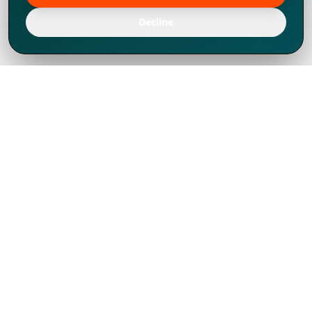
Decline
Chúng tôi đã phát triển mạnh mẽ từ năm
1994, tích lũy được nhiều kinh nghiệm để
chia sẻ, chúng tôi không chỉ là một đối tác
mà còn hơn thế nữa đối với hơn 1.000
khách hàng tại hơn 80 quốc gia.