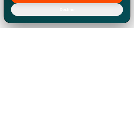
Decline
Chúng tôi đã phát triển mạnh mẽ từ năm
1994, tích lũy được nhiều kinh nghiệm để
chia sẻ, chúng tôi không chỉ là một đối tác
mà còn hơn thế nữa đối với hơn 1.000
khách hàng tại hơn 80 quốc gia.