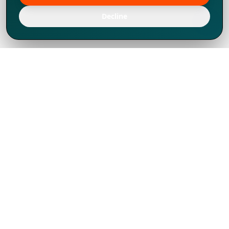
Decline
Chúng tôi đã phát triển mạnh mẽ từ năm
1994, tích lũy được nhiều kinh nghiệm để
chia sẻ, chúng tôi không chỉ là một đối tác
mà còn hơn thế nữa đối với hơn 1.000
khách hàng tại hơn 80 quốc gia.