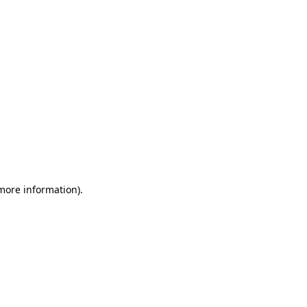
 more information)
.