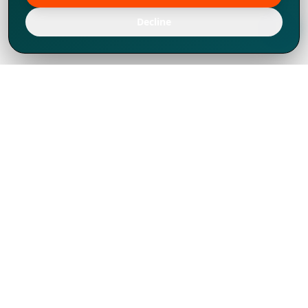
Decline
Chúng tôi đã phát triển mạnh mẽ từ năm
1994, tích lũy được nhiều kinh nghiệm để
chia sẻ, chúng tôi không chỉ là một đối tác
mà còn hơn thế nữa đối với hơn 1.000
khách hàng tại hơn 80 quốc gia.