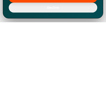
Decline
Chúng tôi đã phát triển mạnh mẽ từ năm
1994, tích lũy được nhiều kinh nghiệm để
chia sẻ, chúng tôi không chỉ là một đối tác
mà còn hơn thế nữa đối với hơn 1.000
khách hàng tại hơn 80 quốc gia.