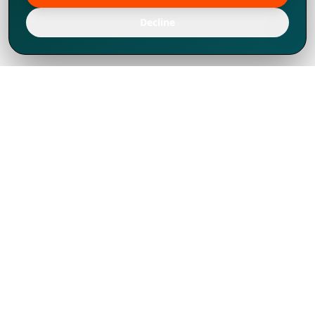
Decline
Chúng tôi đã phát triển mạnh mẽ từ năm
1994, tích lũy được nhiều kinh nghiệm để
chia sẻ, chúng tôi không chỉ là một đối tác
mà còn hơn thế nữa đối với hơn 1.000
khách hàng tại hơn 80 quốc gia.