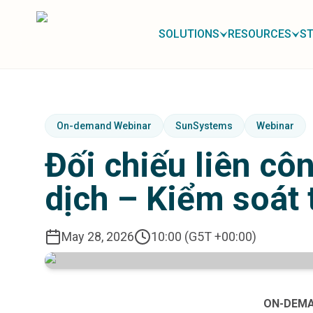
Solutions
TRG Solutions
SOLUTIONS
RESOURCES
ST
Circular 99 - VAS
SunSystems
SunSystems Cloud
Infor HMS
Infor EPM
Infor OS
On-demand Webinar
SunSystems
Webinar
Yooz
Đối chiếu liên côn
UniFi
CS Lucas
dịch – Kiểm soát 
Sysynkt
Infor Data Lake
Infor Mongoose Platform
May 28, 2026
10:00 (G5T +00:00)
Infor ION
Infor Q&amp;A
Coleman Artificial Intelligence
Customer Relationship Management
ON-DEMA
Infor OCFO