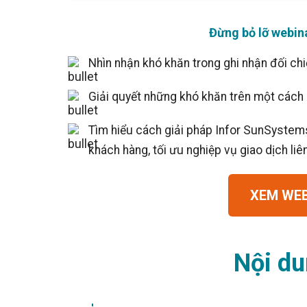
Sales &amp; Martech
Industries
Đừng bỏ lỡ webin
Financial Services
Hospitality
Nhìn nhận khó khăn trong ghi nhận đối chi
Manufacturing
Insurance
Giải quyết những khó khăn trên một cách 
Energy
Healthcare
Tìm hiểu cách giải pháp Infor SunSystems
Education
Real Estate
khách hàng, tối ưu nghiệp vụ giao dịch li
Construction
Resources
XEM WE
Stories
Events
About us
Careers
Nội du