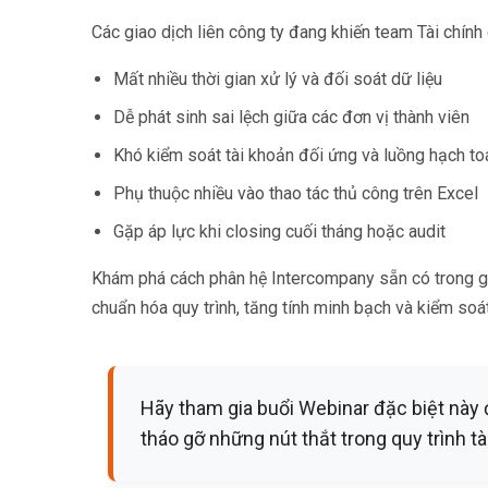
Microsoft 365
Các giao dịch liên công ty đang khiến team Tài chính
HubSpot
Infor Syteline
Mất nhiều thời gian xử lý và đối soát dữ liệu
AWS EC2
Dễ phát sinh sai lệch giữa các đơn vị thành viên
AWS WorkSpaces
MS Azure
Khó kiểm soát tài khoản đối ứng và luồng hạch to
Great People Inside
Phụ thuộc nhiều vào thao tác thủ công trên Excel
Business Challenges
BI &amp; Analytics
Gặp áp lực khi closing cuối tháng hoặc audit
Cloud Financial Solutions
Khám phá cách phân hệ Intercompany sẵn có trong g
Cloud Transformation (Cloud Services)
Enterprise Asset Management
chuẩn hóa quy trình, tăng tính minh bạch và kiểm soát
Enterprise Performance Management
Enterprise Resource Planning
Financial Management
Hãy tham gia buổi Webinar đặc biệt này
Business Planning
tháo gỡ những nút thắt trong quy trình t
Business Operations
Talent Management