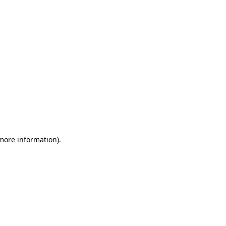
 more information)
.