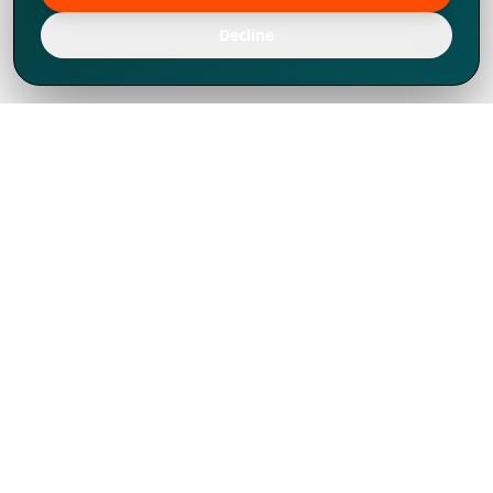
Decline
Chúng tôi đã phát triển mạnh mẽ từ năm
1994, tích lũy được nhiều kinh nghiệm để
chia sẻ, chúng tôi không chỉ là một đối tác
mà còn hơn thế nữa đối với hơn 1.000
khách hàng tại hơn 80 quốc gia.