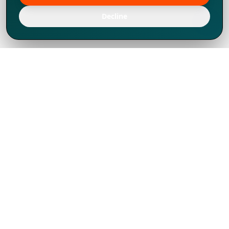
Decline
Chúng tôi đã phát triển mạnh mẽ từ năm
1994, tích lũy được nhiều kinh nghiệm để
chia sẻ, chúng tôi không chỉ là một đối tác
mà còn hơn thế nữa đối với hơn 1.000
khách hàng tại hơn 80 quốc gia.