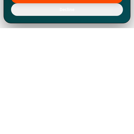
Decline
Chúng tôi đã phát triển mạnh mẽ từ năm
1994, tích lũy được nhiều kinh nghiệm để
chia sẻ, chúng tôi không chỉ là một đối tác
mà còn hơn thế nữa đối với hơn 1.000
khách hàng tại hơn 80 quốc gia.