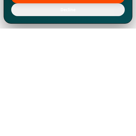
Decline
Chúng tôi đã phát triển mạnh mẽ từ năm
1994, tích lũy được nhiều kinh nghiệm để
chia sẻ, chúng tôi không chỉ là một đối tác
mà còn hơn thế nữa đối với hơn 1.000
khách hàng tại hơn 80 quốc gia.