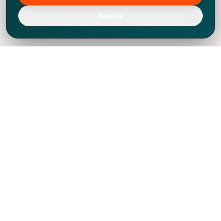
Decline
Chúng tôi đã phát triển mạnh mẽ từ năm
1994, tích lũy được nhiều kinh nghiệm để
chia sẻ, chúng tôi không chỉ là một đối tác
mà còn hơn thế nữa đối với hơn 1.000
khách hàng tại hơn 80 quốc gia.