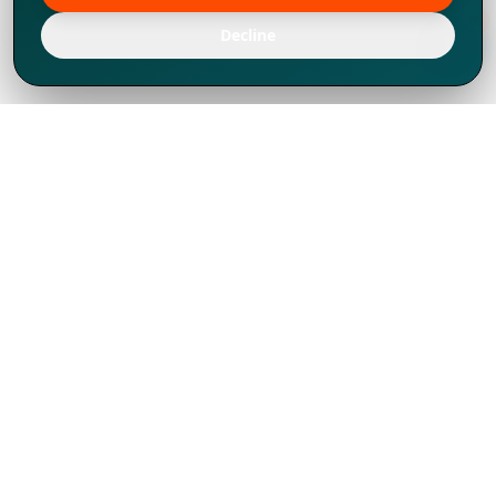
Decline
Chúng tôi đã phát triển mạnh mẽ từ năm
1994, tích lũy được nhiều kinh nghiệm để
chia sẻ, chúng tôi không chỉ là một đối tác
mà còn hơn thế nữa đối với hơn 1.000
khách hàng tại hơn 80 quốc gia.