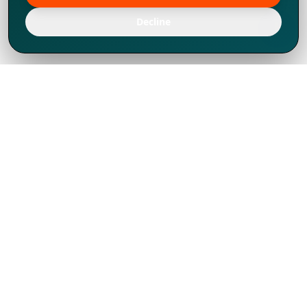
Decline
Chúng tôi đã phát triển mạnh mẽ từ năm
1994, tích lũy được nhiều kinh nghiệm để
chia sẻ, chúng tôi không chỉ là một đối tác
mà còn hơn thế nữa đối với hơn 1.000
khách hàng tại hơn 80 quốc gia.