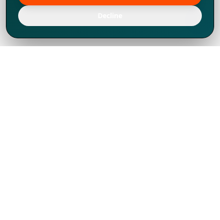
Decline
Chúng tôi đã phát triển mạnh mẽ từ năm
1994, tích lũy được nhiều kinh nghiệm để
chia sẻ, chúng tôi không chỉ là một đối tác
mà còn hơn thế nữa đối với hơn 1.000
khách hàng tại hơn 80 quốc gia.