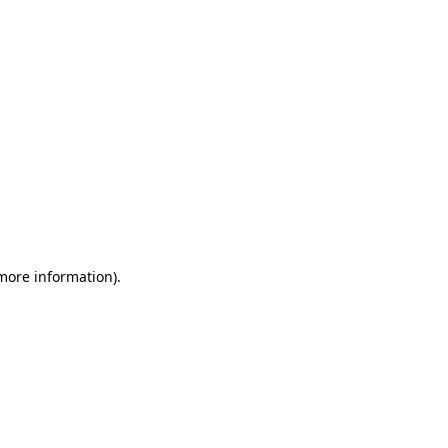
 more information)
.