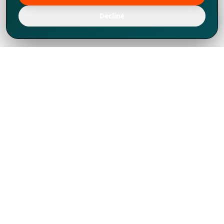
Decline
Chúng tôi đã phát triển mạnh mẽ từ năm
1994, tích lũy được nhiều kinh nghiệm để
chia sẻ, chúng tôi không chỉ là một đối tác
mà còn hơn thế nữa đối với hơn 1.000
khách hàng tại hơn 80 quốc gia.