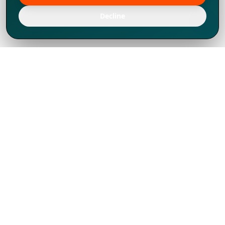
Decline
Chúng tôi đã phát triển mạnh mẽ từ năm
1994, tích lũy được nhiều kinh nghiệm để
chia sẻ, chúng tôi không chỉ là một đối tác
mà còn hơn thế nữa đối với hơn 1.000
khách hàng tại hơn 80 quốc gia.