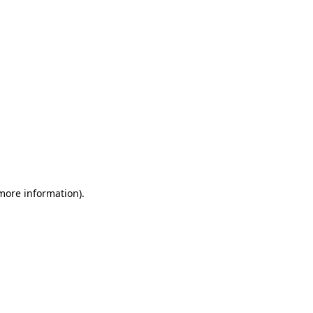
 more information)
.