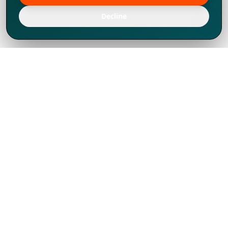
Decline
Chúng tôi đã phát triển mạnh mẽ từ năm
1994, tích lũy được nhiều kinh nghiệm để
chia sẻ, chúng tôi không chỉ là một đối tác
mà còn hơn thế nữa đối với hơn 1.000
khách hàng tại hơn 80 quốc gia.