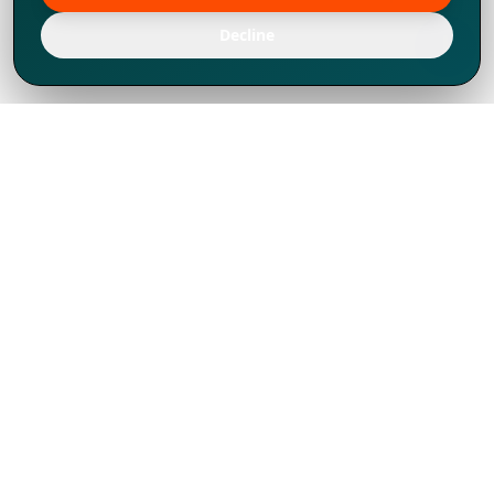
Decline
Chúng tôi đã phát triển mạnh mẽ từ năm
1994, tích lũy được nhiều kinh nghiệm để
chia sẻ, chúng tôi không chỉ là một đối tác
mà còn hơn thế nữa đối với hơn 1.000
khách hàng tại hơn 80 quốc gia.