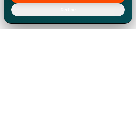
Decline
Chúng tôi đã phát triển mạnh mẽ từ năm
1994, tích lũy được nhiều kinh nghiệm để
chia sẻ, chúng tôi không chỉ là một đối tác
mà còn hơn thế nữa đối với hơn 1.000
khách hàng tại hơn 80 quốc gia.