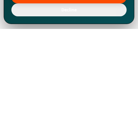
Decline
Chúng tôi đã phát triển mạnh mẽ từ năm
1994, tích lũy được nhiều kinh nghiệm để
chia sẻ, chúng tôi không chỉ là một đối tác
mà còn hơn thế nữa đối với hơn 1.000
khách hàng tại hơn 80 quốc gia.