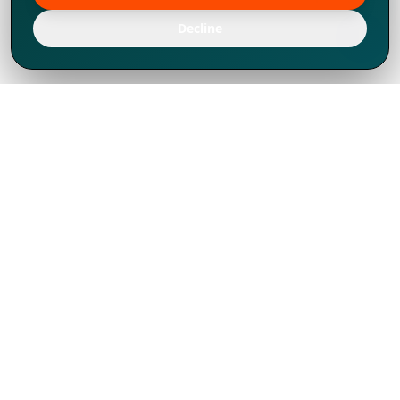
Decline
Chúng tôi đã phát triển mạnh mẽ từ năm
1994, tích lũy được nhiều kinh nghiệm để
chia sẻ, chúng tôi không chỉ là một đối tác
mà còn hơn thế nữa đối với hơn 1.000
khách hàng tại hơn 80 quốc gia.