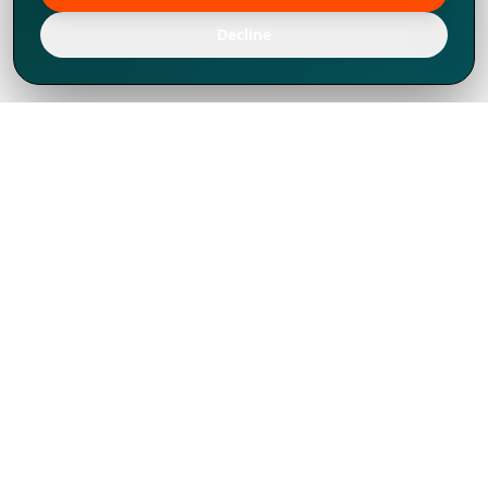
Decline
Chúng tôi đã phát triển mạnh mẽ từ năm
1994, tích lũy được nhiều kinh nghiệm để
chia sẻ, chúng tôi không chỉ là một đối tác
mà còn hơn thế nữa đối với hơn 1.000
khách hàng tại hơn 80 quốc gia.