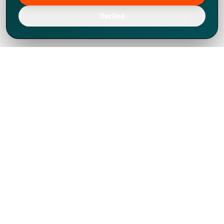
Decline
Chúng tôi đã phát triển mạnh mẽ từ năm
1994, tích lũy được nhiều kinh nghiệm để
chia sẻ, chúng tôi không chỉ là một đối tác
mà còn hơn thế nữa đối với hơn 1.000
khách hàng tại hơn 80 quốc gia.