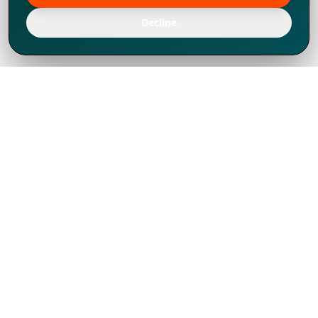
Decline
Chúng tôi đã phát triển mạnh mẽ từ năm
1994, tích lũy được nhiều kinh nghiệm để
chia sẻ, chúng tôi không chỉ là một đối tác
mà còn hơn thế nữa đối với hơn 1.000
khách hàng tại hơn 80 quốc gia.