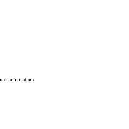
 more information)
.