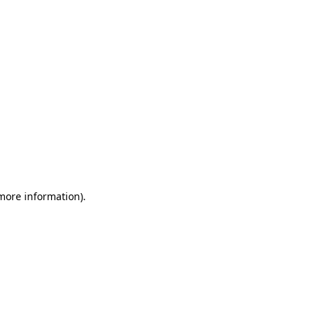
 more information)
.