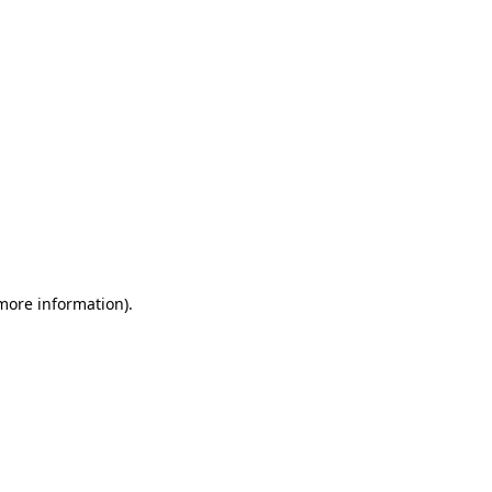
 more information)
.